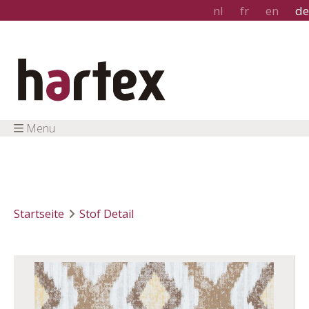
nl
fr
en
de
Menu
Startseite
Stof Detail