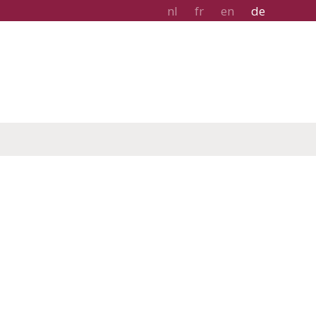
nl
fr
en
de