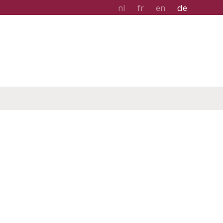
nl
fr
en
de