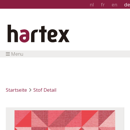
nl
fr
en
de
Menu
Startseite
Stof Detail