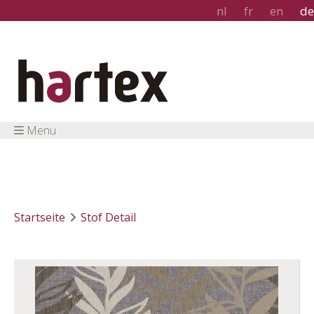
nl
fr
en
de
Menu
Startseite
Stof Detail