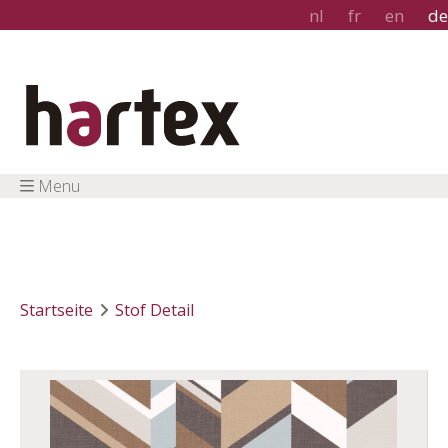
nl
fr
en
de
Menu
Startseite
Stof Detail