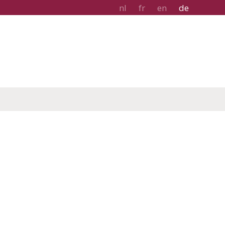
nl
fr
en
de