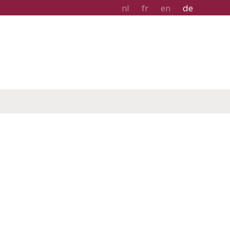
nl
fr
en
de