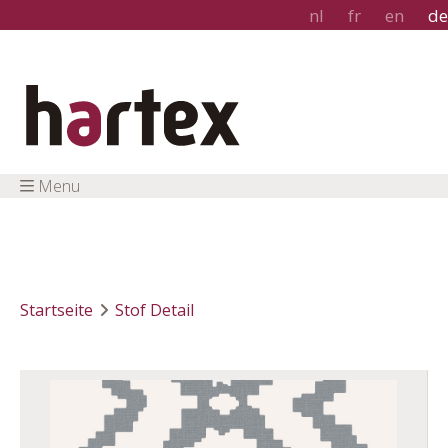
nl
fr
en
de
Menu
Startseite
Stof Detail