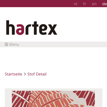
nl
fr
en
de
Menu
Startseite
Stof Detail