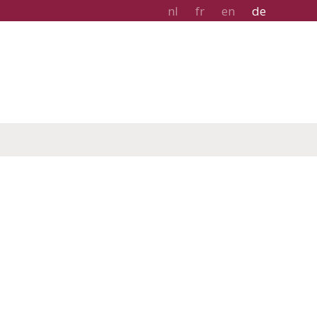
nl
fr
en
de