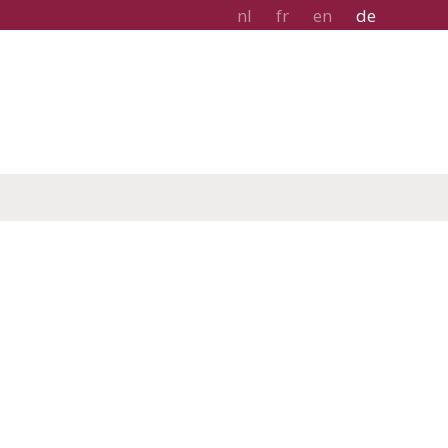
nl
fr
en
de