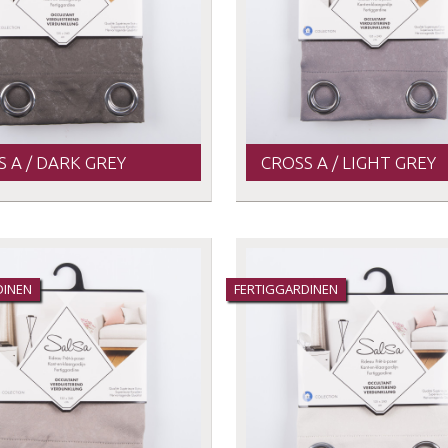
 A / DARK GREY
CROSS A / LIGHT GREY
DINEN
FERTIGGARDINEN