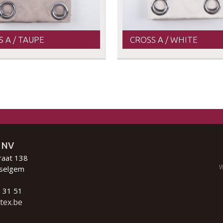
 A / TAUPE
CROSS A / WHITE
 NV
raat 138
W
selgem
 31 51
tex.be