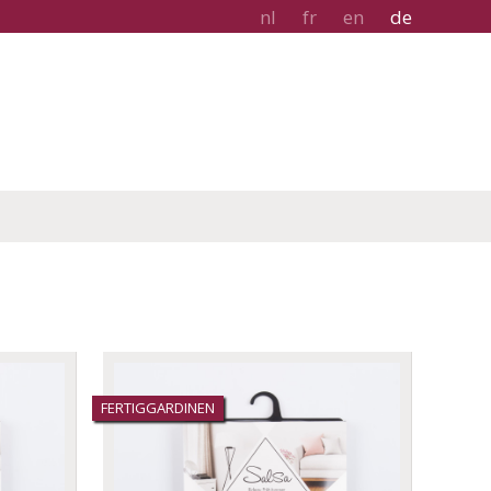
nl
fr
en
de
FERTIGGARDINEN