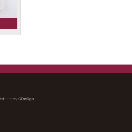
ebsite by
CDeSign