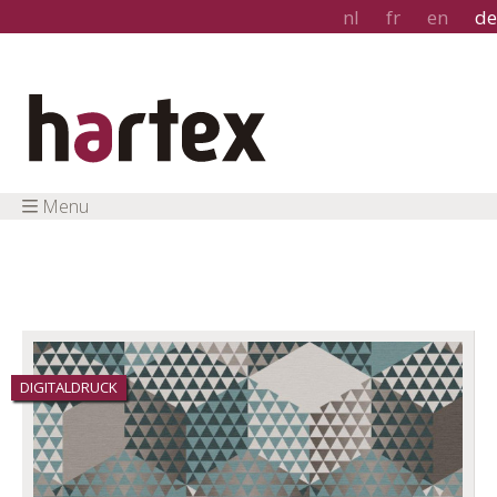
nl
fr
en
de
Menu
DIGITALDRUCK