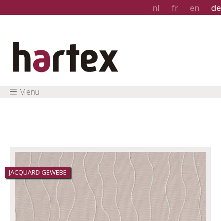
nl
fr
en
de
Menu
JACQUARD GEWEBE