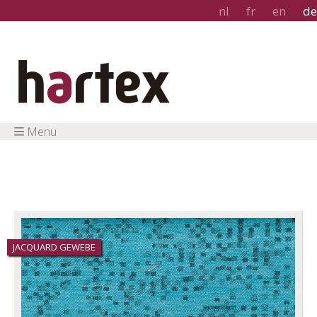
nl
fr
en
de
Menu
JACQUARD GEWEBE