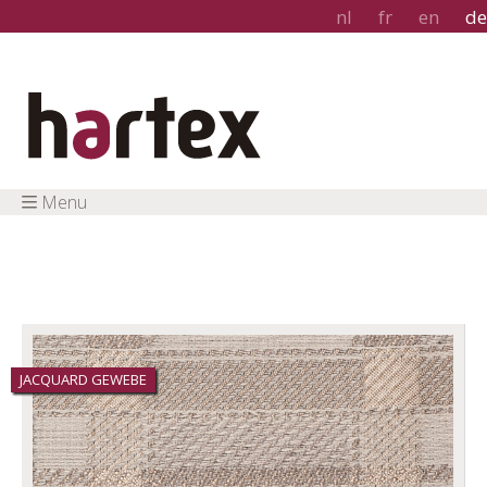
nl
fr
en
de
Menu
JACQUARD GEWEBE