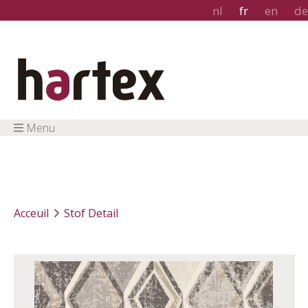
nl
fr
en
de
Menu
Acceuil
Stof Detail