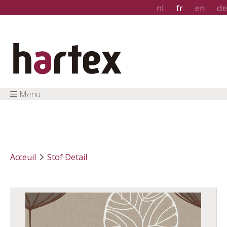
nl
fr
en
de
Menu
Acceuil
Stof Detail