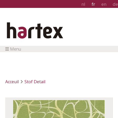
nl
fr
en
de
Menu
Acceuil
Stof Detail