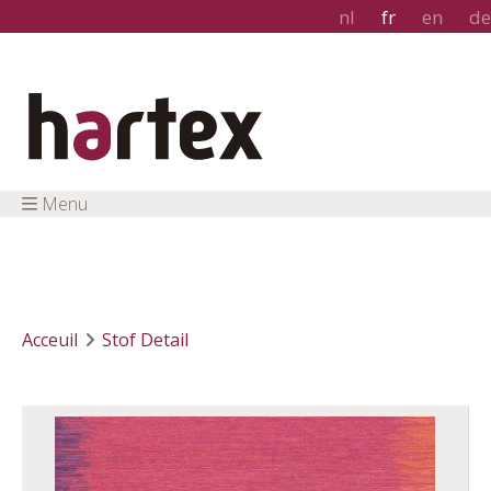
nl
fr
en
de
Menu
Acceuil
Stof Detail