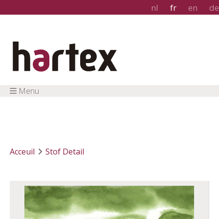
nl
fr
en
de
Menu
Acceuil
Stof Detail