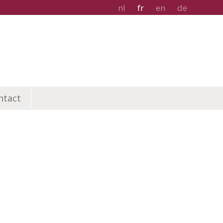
nl
fr
en
de
ntact