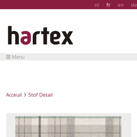
nl
fr
en
de
Menu
Acceuil
Stof Detail