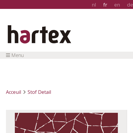
nl
fr
en
de
Menu
Acceuil
Stof Detail