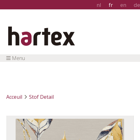
nl
fr
en
de
Menu
Acceuil
Stof Detail