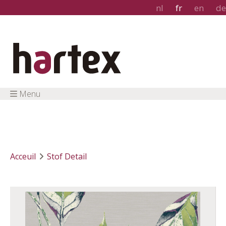
nl
fr
en
de
Menu
Acceuil
Stof Detail