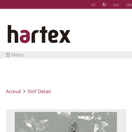
nl
fr
en
de
Menu
Acceuil
Stof Detail