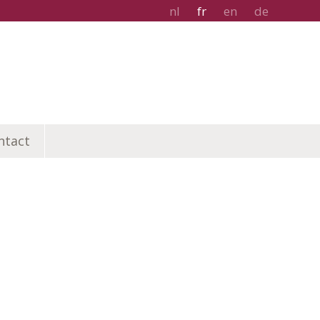
nl
fr
en
de
ntact