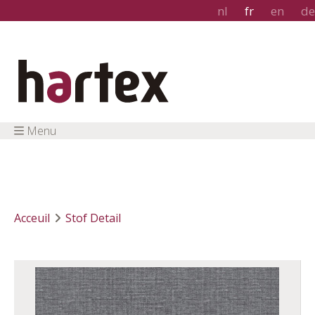
nl
fr
en
de
Menu
Acceuil
Stof Detail