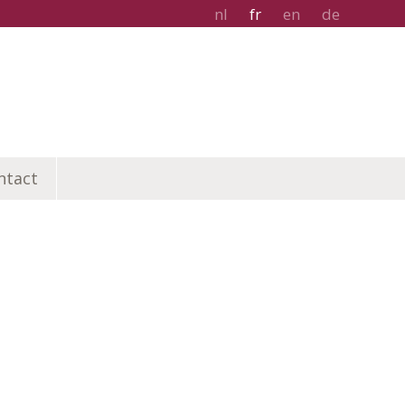
nl
fr
en
de
ntact