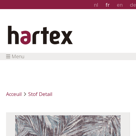
nl
fr
en
de
Menu
Acceuil
Stof Detail