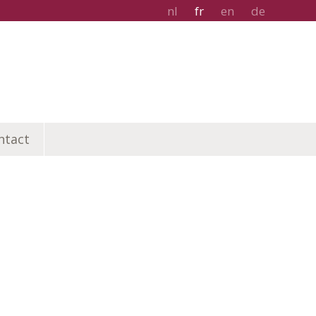
nl
fr
en
de
ntact