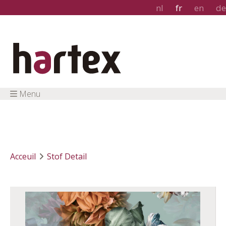
nl
fr
en
de
Menu
Acceuil
Stof Detail