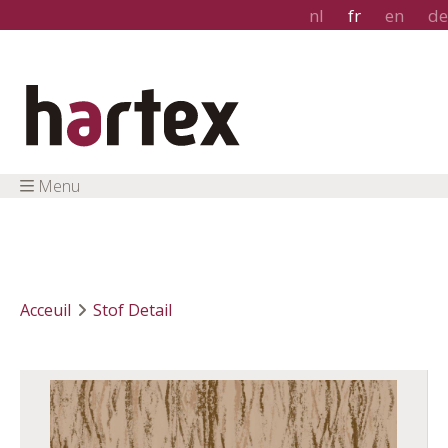
nl
fr
en
de
Menu
Acceuil
Stof Detail