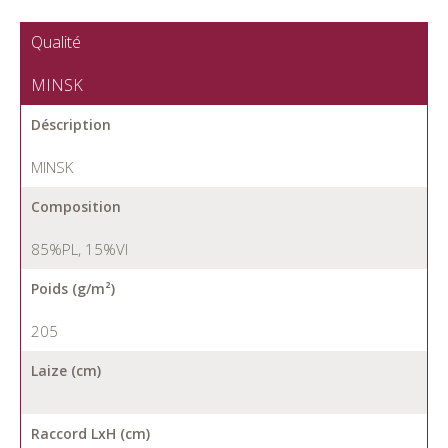
Qualité
MINSK
Déscription
MINSK
Composition
85%PL, 15%VI
Poids (g/m²)
205
Laize (cm)
Raccord LxH (cm)