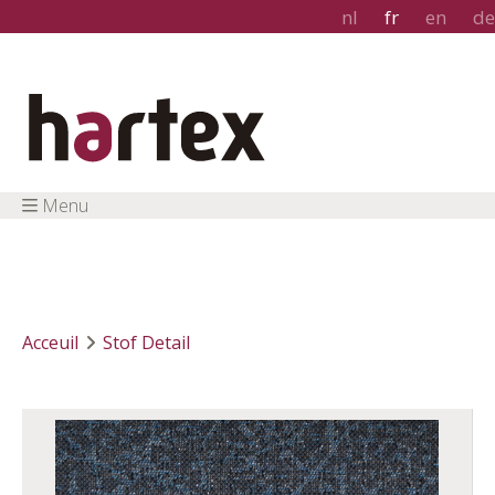
nl
fr
en
de
Menu
Acceuil
Stof Detail