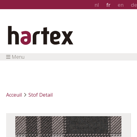
nl
fr
en
de
Menu
Acceuil
Stof Detail