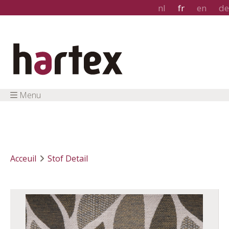
nl
fr
en
de
Menu
Acceuil
Stof Detail