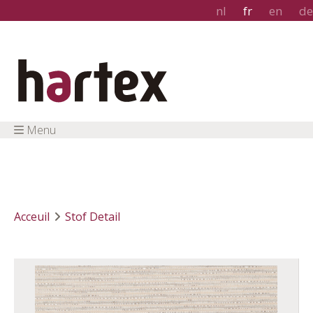
nl
fr
en
de
Menu
Acceuil
Stof Detail