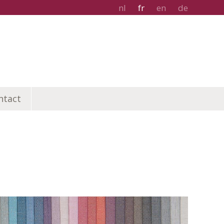
nl
fr
en
de
ntact