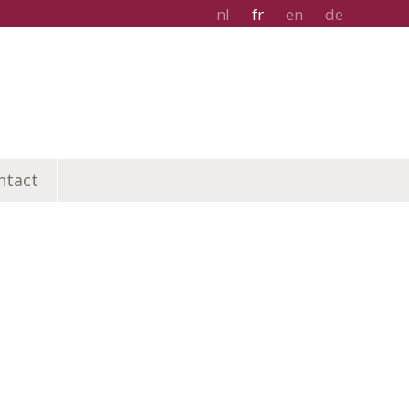
nl
fr
en
de
ntact