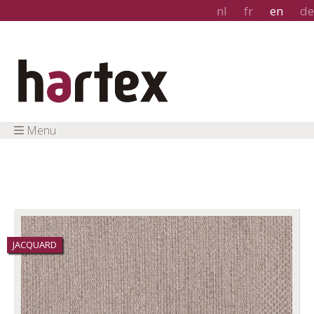
nl
fr
en
de
Menu
JACQUARD