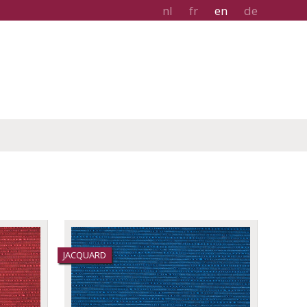
nl
fr
en
de
JACQUARD