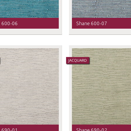
 600-06
Shane 600-07
JACQUARD
 690-01
Shane 690-02