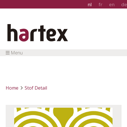
nl
fr
en
de
Menu
Home
Stof Detail