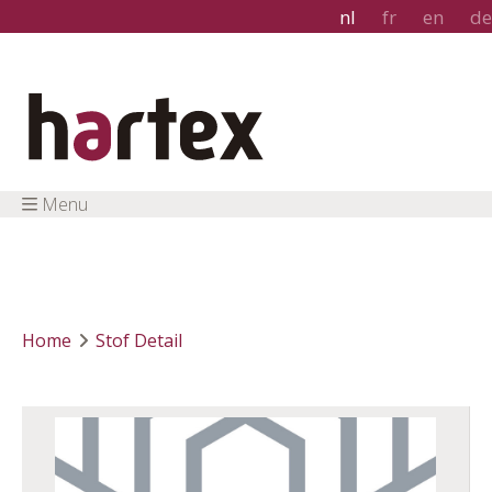
nl
fr
en
de
Menu
Home
Stof Detail