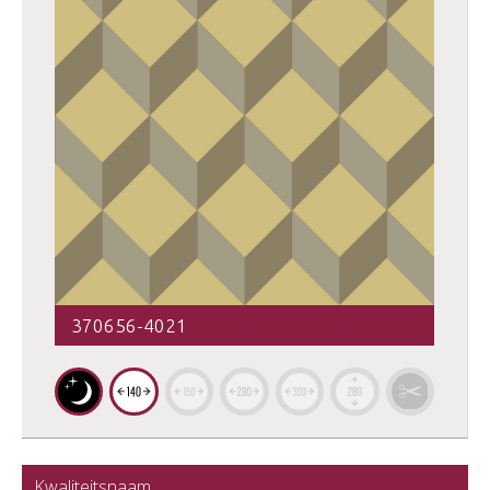
370656-4021
Kwaliteitsnaam