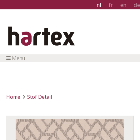
nl
fr
en
de
Menu
Home
Stof Detail