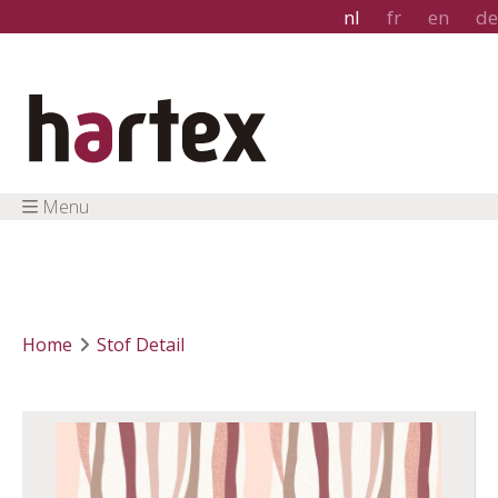
nl
fr
en
de
Menu
Home
Stof Detail