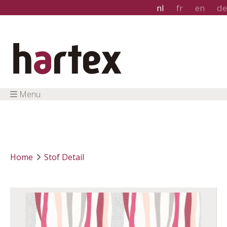
nl
fr
en
de
Menu
Home
Stof Detail