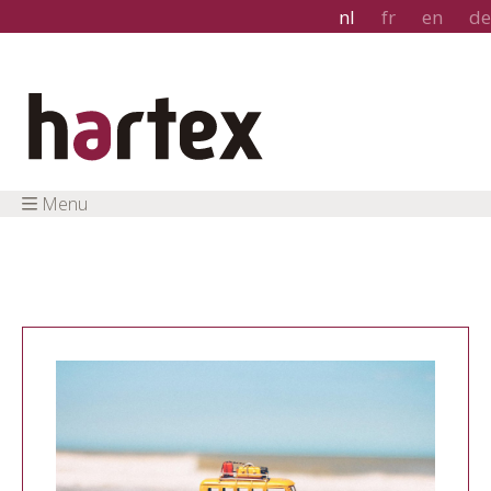
nl
fr
en
de
Menu